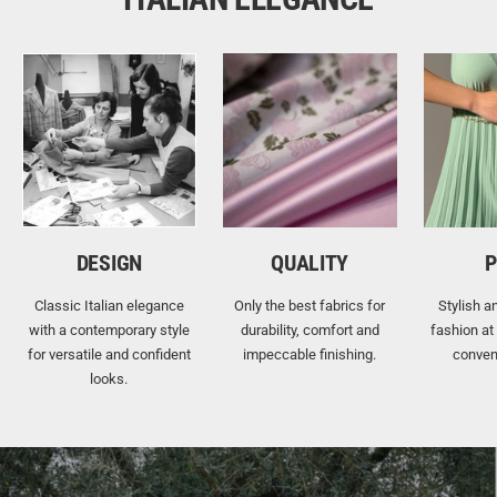
DESIGN
QUALITY
P
Classic Italian elegance
Only the best fabrics for
Stylish a
with a contemporary style
durability, comfort and
fashion at
for versatile and confident
impeccable finishing.
conven
looks.