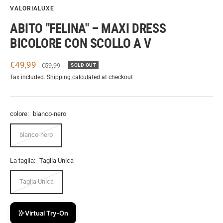
VALORIALUXE
ABITO "FELINA" – MAXI DRESS
BICOLORE CON SCOLLO A V
Sale
€49,99
Regular
€59,99
SOLD OUT
price
price
Tax included.
Shipping calculated
at checkout
colore:
bianco-nero
bianco-nero
La taglia:
Taglia Unica
Taglia Unica
Virtual Try-On