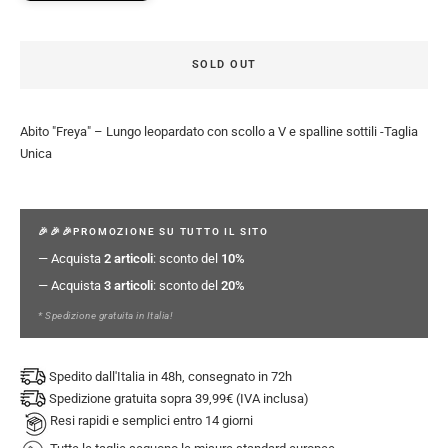
SOLD OUT
Abito "Freya" – Lungo leopardato con scollo a V e spalline sottili -Taglia
Unica
🎉🎉🎉PROMOZIONE SU TUTTO IL SITO
— Acquista
2 articoli
: sconto del
10%
— Acquista
3 articoli
: sconto del
20%
* Spedizione gratuita in Italia!
Spedito dall'Italia in 48h, consegnato in 72h
Spedizione gratuita sopra 39,99€ (IVA inclusa)
Resi rapidi e semplici entro 14 giorni