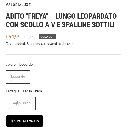
VALORIALUXE
ABITO "FREYA" – LUNGO LEOPARDATO
CON SCOLLO A V E SPALLINE SOTTILI
Sale
€54,99
Regular
€65,99
SOLD OUT
price
price
Tax included.
Shipping calculated
at checkout
colore:
leopardo
leopardo
La taglia:
Taglia Unica
Taglia Unica
Virtual Try-On