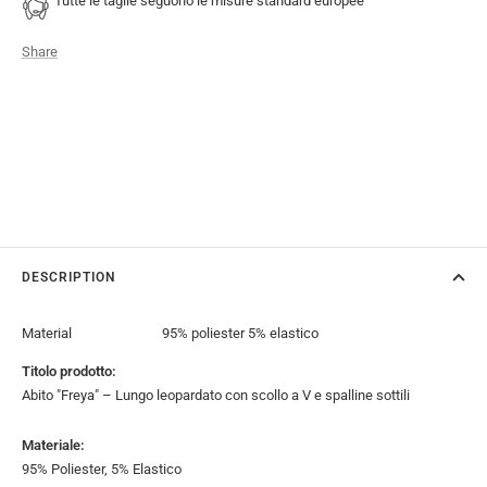
Tutte le taglie seguono le misure standard europee
Share
DESCRIPTION
Material
95% poliester 5% elastico
Titolo prodotto:
Abito "Freya" – Lungo leopardato con scollo a V e spalline sottili
Materiale:
95% Poliester, 5% Elastico