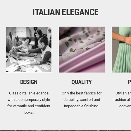
ITALIAN ELEGANCE
DESIGN
QUALITY
P
Classic Italian elegance
Only the best fabrics for
Stylish a
with a contemporary style
durability, comfort and
fashion at
for versatile and confident
impeccable finishing.
conven
looks.