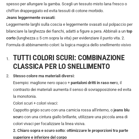
spesso per allungare la gamba. Scegli un tessuto misto lana fresco o
chiffon drappeggiato ed evita tessuti di cotone morbido.
Jeans leggermente svasati:
Leggermente larghi sulla coscia e leggermente svasati sul polpaccio per
bilanciare la larghezza dei fianchi, adatti a figure a pera. Abbinali a un
top
corto
(lunghezza ≤ 5 cm sopra la vita) per evidenziare il punto vita. 2.
Formula di abbinamento colori: la logica magica dello snellimento visivo
TUTTI COLORI SCURI: COMBINAZIONE
CLASSICA PER LO SNELLIMENTO
Stesso colore ma materiali diversi:
Esempio: maglione nero opaco +
pantaloni dritti in raso ner
o, il
contrasto dei materiali aumenta il senso di sovrapposizione ed evita
la monotonia.
Colori scuri + colori vivaci:
Cappotto grigio scuro con una camicia rossa all'interno, o
jeans blu
scur
o con una cintura giallo brillante, utilizzare una piccola area di
colori vivaci per focalizzare la linea visiva.
2. Chiaro sopra e scuro sotto: ottimizzare le proporzioni tra parte
superiore e inferiore del corpo