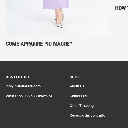
HOW 
COME APPARIRE PIÙ MAGRE?
CONTACT US
SHOP
info@valorialuxe.com
About Us
Contact us
WhatsApp: +39 377 8342574
Order Tracking
Recesso dal contratto