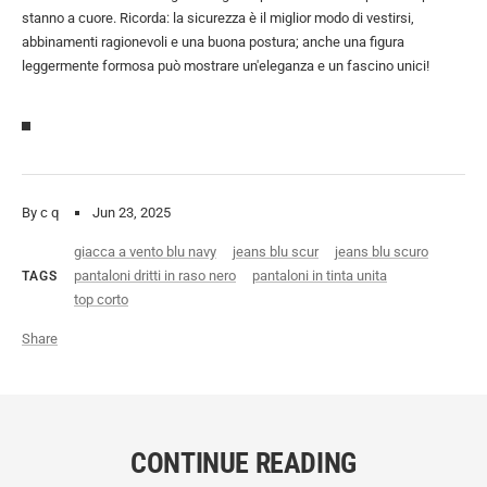
stanno a cuore. Ricorda: la sicurezza è il miglior modo di vestirsi,
abbinamenti ragionevoli e una buona postura; anche una figura
leggermente formosa può mostrare un'eleganza e un fascino unici!
By c q
Jun 23, 2025
giacca a vento blu navy
jeans blu scur
jeans blu scuro
pantaloni dritti in raso nero
pantaloni in tinta unita
TAGS
top corto
Share
CONTINUE READING