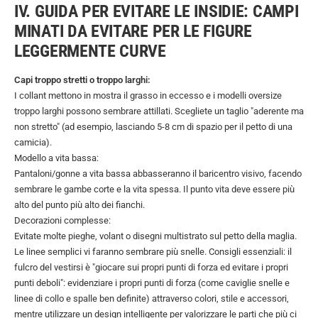
IV. GUIDA PER EVITARE LE INSIDIE: CAMPI
MINATI DA EVITARE PER LE FIGURE
LEGGERMENTE CURVE
Capi troppo stretti o troppo larghi:
I collant mettono in mostra il grasso in eccesso e i modelli oversize
troppo larghi possono sembrare attillati. Scegliete un taglio "aderente ma
non stretto" (ad esempio, lasciando 5-8 cm di spazio per il petto di una
camicia).
Modello a vita bassa:
Pantaloni/gonne a vita bassa abbasseranno il baricentro visivo, facendo
sembrare le gambe corte e la vita spessa. Il punto vita deve essere più
alto del punto più alto dei fianchi.
Decorazioni complesse:
Evitate molte pieghe, volant o disegni multistrato sul petto della maglia.
Le linee semplici vi faranno sembrare più snelle. Consigli essenziali: il
fulcro del vestirsi è "giocare sui propri punti di forza ed evitare i propri
punti deboli": evidenziare i propri punti di forza (come caviglie snelle e
linee di collo e spalle ben definite) attraverso colori, stile e accessori,
mentre utilizzare un design intelligente per valorizzare le parti che più ci