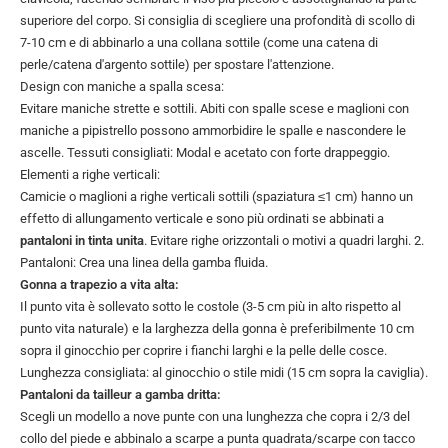
superiore del corpo. Si consiglia di scegliere una profondità di scollo di
7-10 cm e di abbinarlo a una collana sottile (come una catena di
perle/catena d'argento sottile) per spostare l'attenzione.
Design con maniche a spalla scesa:
Evitare maniche strette e sottili. Abiti con spalle scese e maglioni con
maniche a pipistrello possono ammorbidire le spalle e nascondere le
ascelle. Tessuti consigliati: Modal e acetato con forte drappeggio.
Elementi a righe verticali:
Camicie o maglioni a righe verticali sottili (spaziatura ≤1 cm) hanno un
effetto di allungamento verticale e sono più ordinati se abbinati a
pantaloni in tinta unita
. Evitare righe orizzontali o motivi a quadri larghi. 2.
Pantaloni: Crea una linea della gamba fluida.
Gonna a trapezio a vita alta:
Il punto vita è sollevato sotto le costole (3-5 cm più in alto rispetto al
punto vita naturale) e la larghezza della gonna è preferibilmente 10 cm
sopra il ginocchio per coprire i fianchi larghi e la pelle delle cosce.
Lunghezza consigliata: al ginocchio o stile midi (15 cm sopra la caviglia).
Pantaloni da tailleur a gamba dritta:
Scegli un modello a nove punte con una lunghezza che copra i 2/3 del
collo del piede e abbinalo a scarpe a punta quadrata/scarpe con tacco