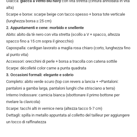
Giacca:
giacca a vento blu navy
con vita stretta (cintura annodata in vita
alta)
Scarpe e borse: scarpe beige con tacco spesso + borsa tote verticale
(lunghezza borsa ≥ 25 cm)
2. Appuntamenti e cene: morbido e snellente
Abito: abito da tè nero con vita stretta (scollo a V + spacco, altezza
spacco fino a 15 cm sopra il ginocchio)
Capospalla: cardigan lavorato a maglia rosa chiaro (corto, lunghezza fino
al punto vita)
Accessori: orecchini di perle + borsa a tracolla con catena sottile
Scarpe: décolleté color carne a punta quadrata
3. Occasioni formali: elegante e sobrio
Completo: abito verde scuro (top con revers a lancia + =Pantaloni:
pantaloni a gamba larga, pantaloni lunghi che strisciano a terra)
Interno Indossare: camicia bianca (sbottonare il primo bottone per
rivelare la clavicola)
Scarpe: tacchi alti in vernice nera (altezza tacco 5-7 cm)
Dettagli: spilla in metallo appuntata al colletto del tailleur per aggiungere
un tocco di raffinatezza