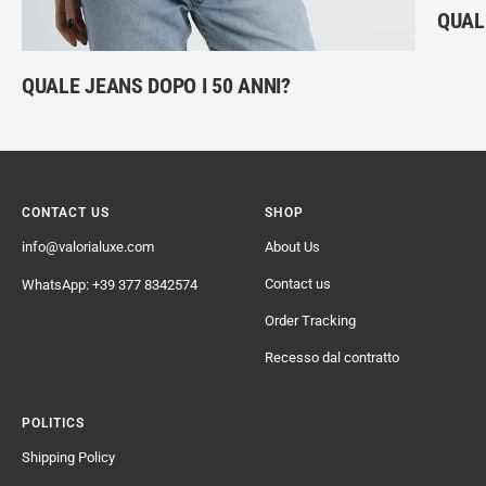
QUAL
QUALE JEANS DOPO I 50 ANNI?
CONTACT US
SHOP
info@valorialuxe.com
About Us
Contact us
WhatsApp: +39 377 8342574
Order Tracking
Recesso dal contratto
POLITICS
Shipping Policy