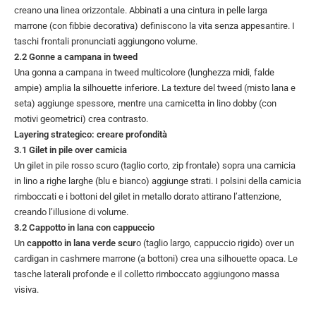
creano una linea orizzontale. Abbinati a una cintura in pelle larga
marrone (con fibbie decorativa) definiscono la vita senza appesantire. I
taschi frontali pronunciati aggiungono volume.
2.2 Gonne a campana in tweed
Una gonna a campana in tweed multicolore (lunghezza midi, falde
ampie) amplia la silhouette inferiore. La texture del tweed (misto lana e
seta) aggiunge spessore, mentre una camicetta in lino dobby (con
motivi geometrici) crea contrasto.
Layering strategico: creare profondità
3.1 Gilet in pile over camicia
Un gilet in pile rosso scuro (taglio corto, zip frontale) sopra una camicia
in lino a righe larghe (blu e bianco) aggiunge strati. I polsini della camicia
rimboccati e i bottoni del gilet in metallo dorato attirano l’attenzione,
creando l’illusione di volume.
3.2 Cappotto in lana con cappuccio
Un
cappotto in lana verde scur
o (taglio largo, cappuccio rigido) over un
cardigan in cashmere marrone (a bottoni) crea una silhouette opaca. Le
tasche laterali profonde e il colletto rimboccato aggiungono massa
visiva.