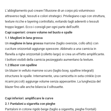
L’abbigliamento può creare l’illusione di un corpo più voluminoso
attraverso tagli, tessuti e colori strategici. Privilegiano capi con struttura,
texture ricche e layering controllato, evitando tagli aderenti o tessuti
troppo leggeri. Ecco i consigli per ogni parte dell’outfit.
Capi superiori: creare volume nel busto e spalle
1.1 Maglioni in lana grossa
Un
maglione in lana grossa
marrone (taglio oversize, collo alto) con
cuciture orizzontali aggiunge spessore. Abbinato a una camicia in
flanella a righe orizzontali (colletto largo) si crea un effetto amplificante.
I bottoni visibili della camicia pezzeggiato aumentano la texture.
1.2 Blazer con spalline
Un blazer in velluto marrone scuro (taglio boxy, spalline integrali)
structures le spalle. Internamente, una camicetta in seta crinkle (con
ricami piccoli) aggiunge volume senza appesantire. La lunghezza del
blazer fino alle anche bilancia il silhouette.
Capi inferiori: amplificare le curve
2.1 Pantaloni a sigaretta con pieghe
Pantaloni in cotone rigido beige (taglio a sigaretta, pieghe frontali)